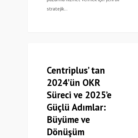
stratejik…
Centriplus’
Haberler
tan
2024’ün
Centriplus’ tan
OKR
2024’ün OKR
Süreci
Süreci ve 2025’e
ve
2025’e
Güçlü Adımlar:
Güçlü
Büyüme ve
Adımlar:
Dönüşüm
Büyüme