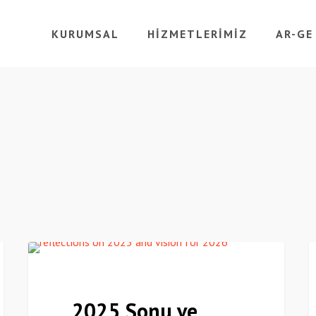
KURUMSAL
HIZMETLERIMIZ
AR-GE
2025
C
Haberler
Sonu
Ö
ve
A
2025 Sonu ve
2026