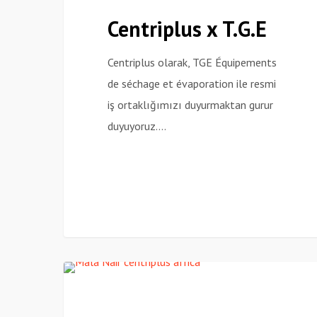
T.G.E
Centriplus x T.G.E
Centriplus olarak, TGE Équipements
de séchage et évaporation ile resmi
iş ortaklığımızı duyurmaktan gurur
duyuyoruz.…
Centriplus
Haberler
Afrika’da
Önemli