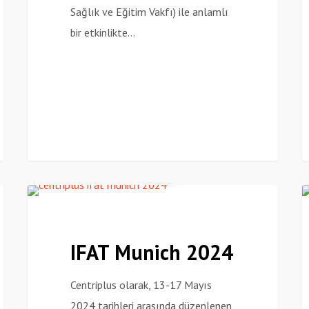
Sağlık ve Eğitim Vakfı) ile anlamlı
bir etkinlikte…
IFAT
A
Haberler
Munich
F
2024
2
IFAT Munich 2024
Centriplus olarak, 13-17 Mayıs
2024 tarihleri arasında düzenlenen