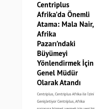
Centriplus
Atama:
Afrika’da Önemli
Mala
Nair,
Atama: Mala Nair,
Afrika
Afrika
Pazarı’ndaki
Pazarı’ndaki
Büyümeyi
Yönlendirmek
Büyümeyi
İçin
Yönlendirmek İçin
Genel
Genel Müdür
Müdür
Olarak
Olarak Atandı
Atandı
Centriplus, Centriplus Afrika ile İzini
Genişletiyor Centriplus, Afrika
pazarına hizmet vermek için yeni bir