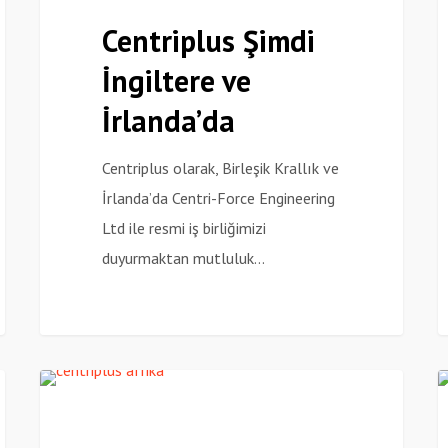
İngiltere
2
Centriplus Şimdi
ve
İngiltere ve
İrlanda’da
İrlanda’da
Centriplus olarak, Birleşik Krallık ve
İrlanda’da Centri-Force Engineering
Ltd ile resmi iş birliğimizi
duyurmaktan mutluluk…
Centriplus,
B
Haberler
Afrika’daki
Y
Büyüme
2