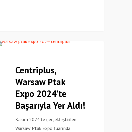
entriplus,
Haberler
arsaw
tak
Centriplus,
xpo
Warsaw Ptak
024’te
aşarıyla
Expo 2024’te
er
Başarıyla Yer Aldı!
ldı!
Kasım 2024'te gerçekleştirilen
Warsaw Ptak Expo fuarında,