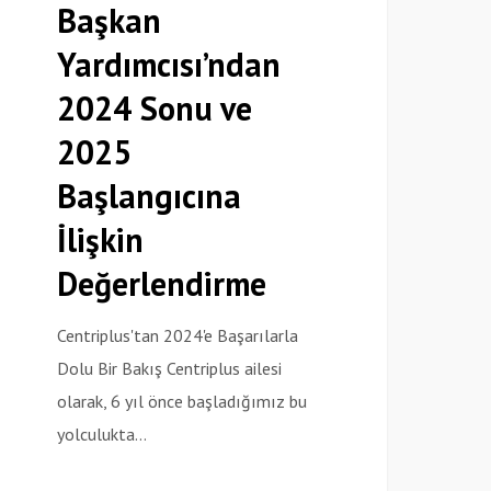
Başkan
onu
Yardımcısı’ndan
e
025
2024 Sonu ve
aşlangıcına
2025
işkin
Başlangıcına
eğerlendirme
İlişkin
Değerlendirme
Centriplus'tan 2024'e Başarılarla
Dolu Bir Bakış Centriplus ailesi
olarak, 6 yıl önce başladığımız bu
yolculukta…