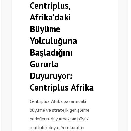
Centriplus,
Yolculuğuna
S
Afrika’daki
Başladığını
v
Gururla
2
Büyüme
Duyuruyor:
B
Yolculuğuna
Centriplus
İl
Başladığını
Afrika
D
Gururla
Duyuruyor:
Centriplus Afrika
Centriplus, Afrika pazarındaki
büyüme ve stratejik genişleme
hedeflerini duyurmaktan büyük
mutluluk duyar. Yeni kurulan