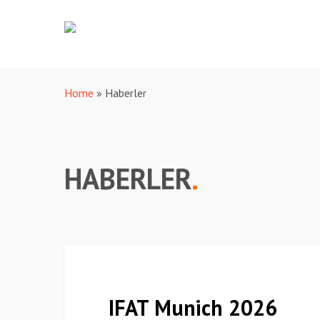
Skip
to
main
content
Home
»
Haberler
HABERLER
.
IFAT
Haberler
Munich
2026
IFAT Munich 2026