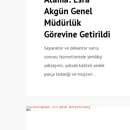
Genel
Akgün Genel
Müdürlük
Müdürlük
Görevine
Getirildi
Görevine Getirildi
Separatör ve dekantör satış
sonrası hizmetlerinde yenilikçi
yaklaşımı, yüksek kaliteli yedek
parça tedariği ve müşteri…
Centriplus
Haberler
5.
Yıl