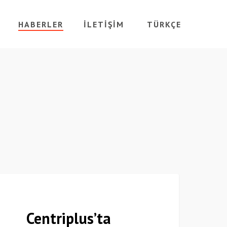
HABERLER
İLETIŞIM
TÜRKÇE
entriplus’ta
Haberler
nemli
tama
Centriplus’ta