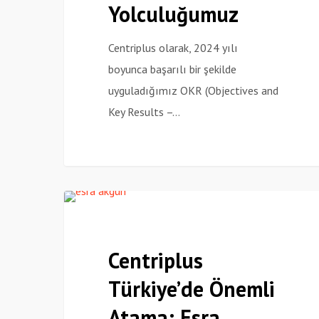
ve
Yolculuğumuz
Dönüşüm
Yolculuğumuz
Centriplus olarak, 2024 yılı
boyunca başarılı bir şekilde
uyguladığımız OKR (Objectives and
Key Results –…
Centriplus
Haberler
Türkiye’de
Önemli
Centriplus
Atama:
Türkiye’de Önemli
Esra
Akgün
Atama: Esra