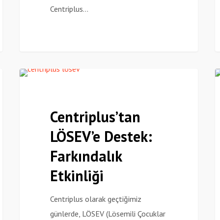
Centriplus…
Centriplus’tan
C
Haberler
LÖSEV’e
W
Destek:
P
Centriplus’tan
Farkındalık
E
LÖSEV’e Destek:
Etkinliği
2
B
Farkındalık
Y
Etkinliği
A
Centriplus olarak geçtiğimiz
günlerde, LÖSEV (Lösemili Çocuklar