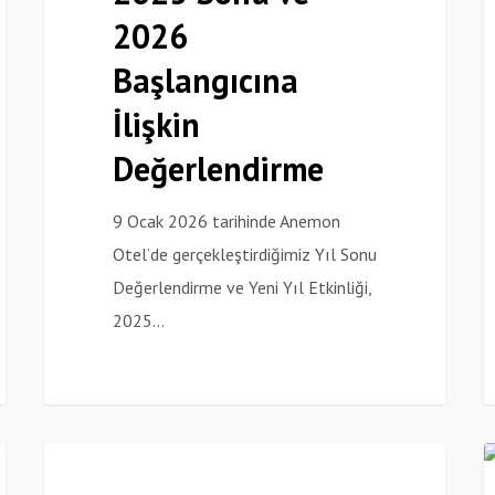
2026
Başlangıcına
İlişkin
Başlangıcına
Değerlendirme
İlişkin
Değerlendirme
9 Ocak 2026 tarihinde Anemon
Otel’de gerçekleştirdiğimiz Yıl Sonu
Değerlendirme ve Yeni Yıl Etkinliği,
2025…
Centriplus
I
Haberler
Şimdi
E