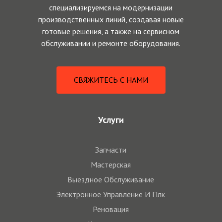
специализируемся на модернизации
производственных линий, создавая новые
готовые решения, а также на сервисном
обслуживании и ремонте оборудования.
С
В
Я
Ж
И
Т
Е
С
Ь
С
Н
А
М
И
Услуги
Запчасти
Мастерская
Выездное Обслуживание
Электронное Управление И Плк
Реновация