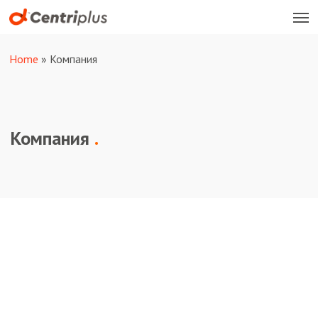
Men
Skip
to
main
Home
»
Компания
content
Компания
.