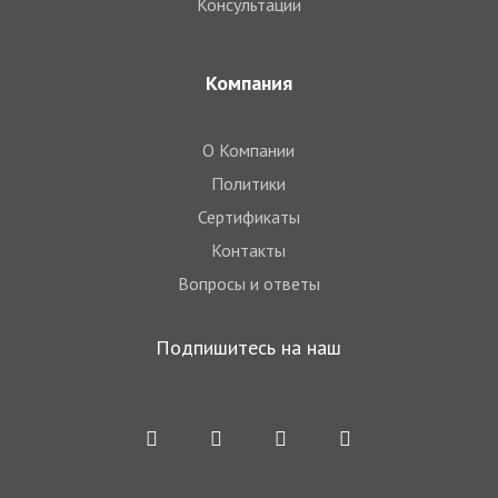
Консультации
Компания
О Компании
Политики
Сертификаты
Контакты
Вопросы и ответы
Подпишитесь на наш
Centriplus
Centriplus
Centriplus
Centriplus
Linkedin
Instagram
Facebook
Youtube